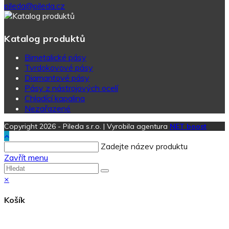
pileda@pileda.cz
Katalog produktů
Bimetalické pásy
Tvrdokovové pásy
Diamantové pásy
Pásy z nástrojových ocelí
Chladící kapalina
Nezařazené
Copyright 2026 - Pileda s.r.o. | Vyrobila agentura
NET boost
Zadejte název produktu
Zavřít menu
×
Košík